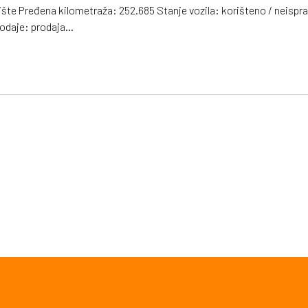
ište Pređena kilometraža: 252.685 Stanje vozila: korišteno / neisp
odaje: prodaja...