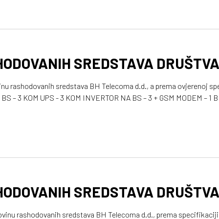
d prijema predračuna; Vrijeme predaje predmeta prodaje – 30 dana; 
HODOVANIH SREDSTAVA DRUŠTV
inu rashodovanih sredstava BH Telecoma d.d., a prema ovjerenoj spe
HODOVANIH SREDSTAVA DRUŠTV
ovinu rashodovanih sredstava BH Telecoma d.d., prema specifikaciji