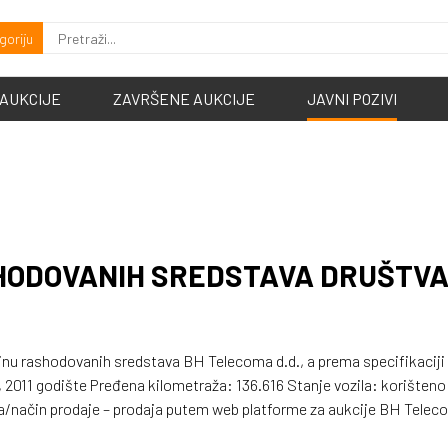
goriju
 AUKCIJE
ZAVRŠENE AUKCIJE
JAVNI POZIVI
HODOVANIH SREDSTAVA DRUŠTVA
nu rashodovanih sredstava BH Telecoma d.d., a prema specifikaciji 
2011 godište Pređena kilometraža: 136.616 Stanje vozila: korišteno 
 aukcije BH Telecoma; Lokacija
 i način polaganja depozita – 100% od početne prodajne vrijednosti; 