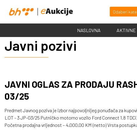
Odaberi kate
NASLOVNA
AKTIVNE
Javni pozivi
JAVNI OGLAS ZA PRODAJU RAS
03/25
Predmet Javnog poziva je izbor najpovoljnijeg ponuđača za kupovi
LOT - 3 JP-03/25 Putničko motorno vozilo Ford Connect 1.8 TDCi, 
Početna prodajna vrijednost – 4.000,00 KM (netto) Vrsta postupka/način prodaje – prodaja putem web platforme za
predmeta prodaje: priručno skladište Telecom Inženjering; Visina