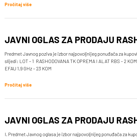
povećanja ponude kroz iteracije: 100 KM Način plaćanja: 2 dana o
Pročitaj više
predmeta prodaje kupcu – komisijski;
JAVNI OGLAS ZA PRODAJU RAS
Predmet Javnog poziva je izbor najpovoljnijeg ponuđača za kupov
slijedi: LOT – 1 RASHODOVANA TK OPREMA I ALAT RBS – 2 KOM BS – 3 KOM UPS - 3 KOM INVERTOR NA BS – 3 + GSM MODEM – 1 BRTVA PVC – 40
EFAU 1.9 GHz – 23 KOM
Pročitaj više
JAVNI OGLAS ZA PRODAJU RAS
I. Predmet Javnog oglasa je izbor najpovoljnijeg ponuđača za kup