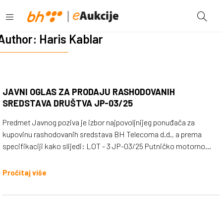
Author:
Haris Kablar
JAVNI OGLAS ZA PRODAJU RASHODOVANIH
SREDSTAVA DRUŠTVA JP-03/25
Predmet Javnog poziva je izbor najpovoljnijeg ponuđača za
kupovinu rashodovanih sredstava BH Telecoma d.d., a prema
specifikaciji kako slijedi: LOT - 3 JP-03/25 Putničko motorno
vozilo Ford Connect 1.8 TDCi, 2011 godište Pređena kilometraža:
136.616 Stanje vozila: korišteno / ispravno Početna prodajna
Pročitaj više
vrijednost – 4.000,00 KM (netto) Vrsta postupka/način prodaje –
prodaja putem web platforme za aukcije BH Telecoma; Lokacija
predmeta prodaje: priručno skladište Telecom Inženjering; Visina i
način polaganja depozita – 100% od početne prodajne vrijednosti;