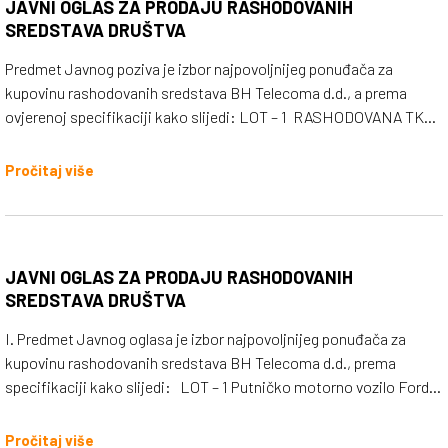
JAVNI OGLAS ZA PRODAJU RASHODOVANIH
Minimalni iznos povećanja ponude kroz iteracije: 100 KM Način
SREDSTAVA DRUŠTVA
plaćanja: 2 dana od prijema predračuna; Vrijeme predaje predmeta
prodaje – 30 dana; Način predaje predmeta prodaje kupcu –
Predmet Javnog poziva je izbor najpovoljnijeg ponuđača za
komisijski;
kupovinu rashodovanih sredstava BH Telecoma d.d., a prema
ovjerenoj specifikaciji kako slijedi: LOT – 1 RASHODOVANA TK
OPREMA I ALAT RBS – 2 KOM BS – 3 KOM UPS - 3 KOM
INVERTOR NA BS – 3 + GSM MODEM – 1 BRTVA PVC – 40 EFAU 1.9
Pročitaj više
GHz – 23 KOM
JAVNI OGLAS ZA PRODAJU RASHODOVANIH
SREDSTAVA DRUŠTVA
I. Predmet Javnog oglasa je izbor najpovoljnijeg ponuđača za
kupovinu rashodovanih sredstava BH Telecoma d.d., prema
specifikaciji kako slijedi: LOT – 1 Putničko motorno vozilo Ford
Connect 1.8 TDCi, 2011. godište Pređena kilometraža: 252.685
Stanje vozila: korišteno / neispravno Početna prodajna
Pročitaj više