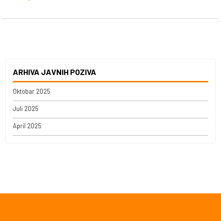
vrijednost: 2.000,00 KM (netto) Vrsta postupka/način prodaje:
prodaja...
ARHIVA JAVNIH POZIVA
Oktobar 2025
Juli 2025
April 2025