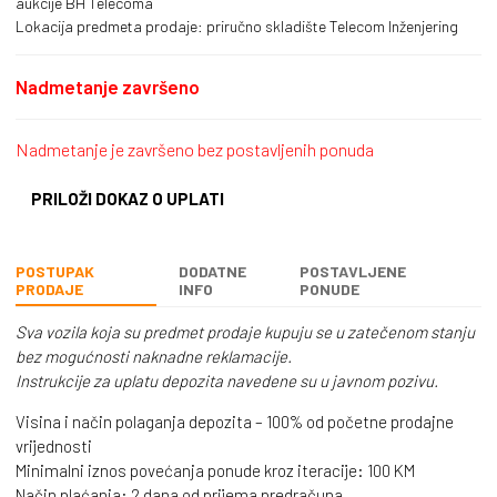
aukcije BH Telecoma
Lokacija predmeta prodaje: priručno skladište Telecom Inženjering
Nadmetanje završeno
Nadmetanje je završeno bez postavljenih ponuda
PRILOŽI DOKAZ O UPLATI
POSTUPAK
DODATNE
POSTAVLJENE
PRODAJE
INFO
PONUDE
Sva vozila koja su predmet prodaje kupuju se u zatečenom stanju
bez mogućnosti naknadne reklamacije.
Instrukcije za uplatu depozita navedene su u javnom pozivu.
Visina i način polaganja depozita – 100% od početne prodajne
vrijednosti
Minimalni iznos povećanja ponude kroz iteracije: 100 KM
Način plaćanja: 2 dana od prijema predračuna