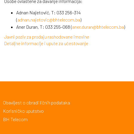
Osobe ovlaštene za davanje informacija:
Adnan Najetović, T: 033 256-314
(
adnan.najetovic@bhtelecom.ba
)
Aner Duran, T: 033 255-068 (
aner.duran@bhtelecom.ba
)
Javni poziv za prodaju rashodovane imovine
Detaljne informacije i upute za učestovanje
Obavijest o obradi ličnih podataka
Korisničko uputstvo
BH Telecom