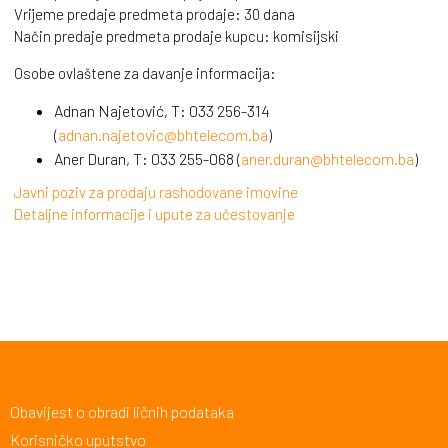
Vrijeme predaje predmeta prodaje: 30 dana
Način predaje predmeta prodaje kupcu: komisijski
Osobe ovlaštene za davanje informacija:
Adnan Najetović, T: 033 256-314
(
adnan.najetovic@bhtelecom.ba
)
Aner Duran, T: 033 255-068 (
aner.duran@bhtelecom.ba
)
Javni poziv za prodaju rashodovane imovine
Detaljne informacije i upute za učestovanje
Obavijest o obradi ličnih podataka
Korisničko uputstvo