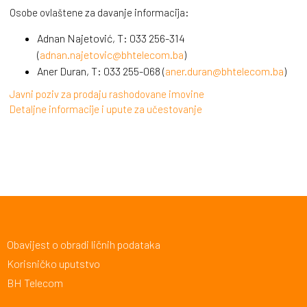
Osobe ovlaštene za davanje informacija:
Adnan Najetović, T: 033 256-314
(
adnan.najetovic@bhtelecom.ba
)
Aner Duran, T: 033 255-068 (
aner.duran@bhtelecom.ba
)
Javni poziv za prodaju rashodovane imovine
Detaljne informacije i upute za učestovanje
Obavijest o obradi ličnih podataka
Korisničko uputstvo
BH Telecom