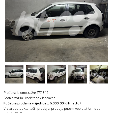
PREVIOUS
NEXT
Pređena kilometraža: 177.842
Stanje vozila: korišteno / ispravno
Početna prodajna vrijednost: 5.000,00 KM (netto)
Vrsta postupka/način prodaje: prodaja putem web platforme za