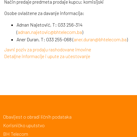
Način predaje predmeta prodaje kupcu: komisijski
Osobe ovlaštene za davanje informacija:
Adnan Najetović, T: 033 256-314
(
adnan.najetovic@bhtelecom.ba
)
Aner Duran, T: 033 255-068 (
aner.duran@bhtelecom.ba
)
Javni poziv za prodaju rashodovane imovine
Detaljne informacije i upute za učestovanje
Obavijest o obradi ličnih podataka
Korisničko uputstvo
BH Telecom