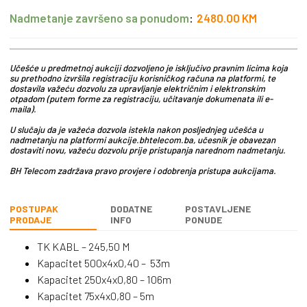
Nadmetanje završeno sa ponudom
:
2480.00
KM
Učešće u predmetnoj aukciji dozvoljeno je isključivo pravnim licima koja
su prethodno izvršila registraciju korisničkog računa na platformi, te
dostavila važeću dozvolu za upravljanje električnim i elektronskim
otpadom (putem forme za registraciju, učitavanje dokumenata ili e-
maila).
U slučaju da je važeća dozvola istekla nakon posljednjeg učešća u
nadmetanju na platformi aukcije.bhtelecom.ba, učesnik je obavezan
dostaviti novu, važeću dozvolu prije pristupanja narednom nadmetanju.
BH Telecom zadržava pravo provjere i odobrenja pristupa aukcijama.
POSTUPAK
DODATNE
POSTAVLJENE
PRODAJE
INFO
PONUDE
TK KABL – 245,50 M
Kapacitet 500x4x0,40 – 53m
Kapacitet 250x4x0,80 – 106m
Kapacitet 75x4x0,80 – 5m