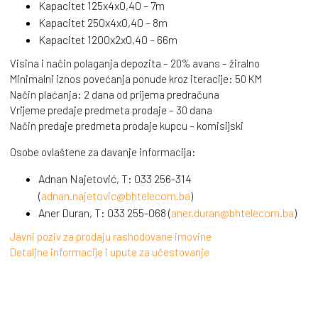
Kapacitet 125x4x0,40 – 7m
Kapacitet 250x4x0,40 – 8m
Kapacitet 1200x2x0,40 – 66m
Visina i način polaganja depozita – 20% avans – žiralno
Minimalni iznos povećanja ponude kroz iteracije: 50 KM
Način plaćanja: 2 dana od prijema predračuna
Vrijeme predaje predmeta prodaje – 30 dana
Način predaje predmeta prodaje kupcu – komisijski
Osobe ovlaštene za davanje informacija:
Adnan Najetović, T: 033 256-314
(
adnan.najetovic@bhtelecom.ba
)
Aner Duran, T: 033 255-068 (
aner.duran@bhtelecom.ba
)
Javni poziv za prodaju rashodovane imovine
Detaljne informacije i upute za učestovanje