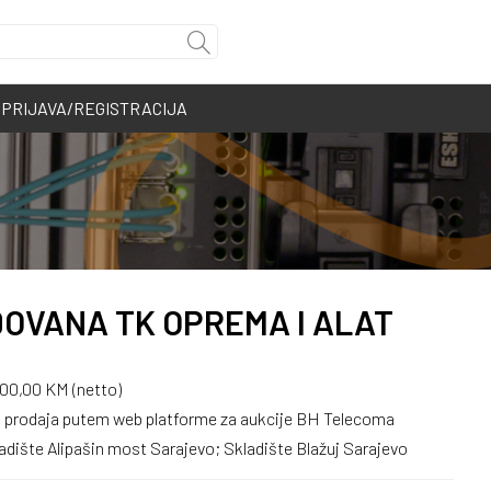
PRIJAVA/REGISTRACIJA
DOVANA TK OPREMA I ALAT
500,00 KM (netto)
– prodaja putem web platforme za aukcije BH Telecoma
adište Alipašin most Sarajevo; Skladište Blažuj Sarajevo