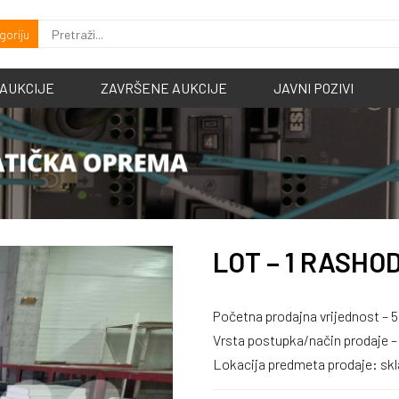
goriju
 AUKCIJE
ZAVRŠENE AUKCIJE
JAVNI POZIVI
LOT – 1 RASHO
Početna prodajna vrijednost – 
Vrsta postupka/način prodaje 
Lokacija predmeta prodaje: skl