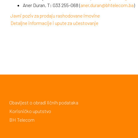
Aner Duran, T: 033 255-068 (
aner.duran@bhtelecom.ba
)
Javni poziv za prodaju rashodovane imovine
Detaljne informacije i upute za učestovanje
Obavijest o obradi ličnih podataka
Korisničko uputstvo
BH Telecom