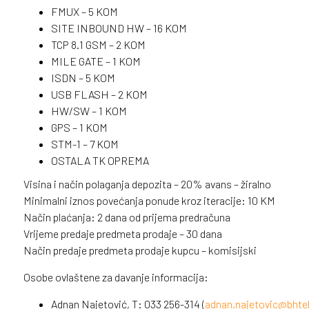
FMUX – 5 KOM
SITE INBOUND HW – 16 KOM
TCP 8.1 GSM – 2 KOM
MILE GATE – 1 KOM
ISDN – 5 KOM
USB FLASH – 2 KOM
HW/SW – 1 KOM
GPS – 1 KOM
STM-1 – 7 KOM
OSTALA TK OPREMA
Visina i način polaganja depozita – 20% avans – žiralno
Minimalni iznos povećanja ponude kroz iteracije: 10 KM
Način plaćanja: 2 dana od prijema predračuna
Vrijeme predaje predmeta prodaje – 30 dana
Način predaje predmeta prodaje kupcu – komisijski
Osobe ovlaštene za davanje informacija:
Adnan Najetović, T: 033 256-314 (
adnan.najetovic@bhte