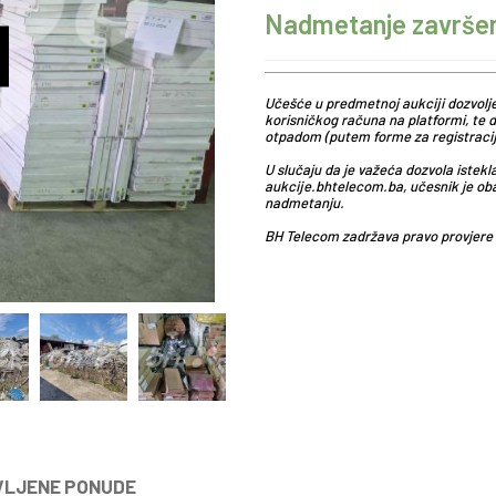
Nadmetanje završe
Učešće u predmetnoj aukciji dozvoljen
korisničkog računa na platformi, te d
otpadom (putem forme za registraciju
U slučaju da je važeća dozvola istek
aukcije.bhtelecom.ba, učesnik je ob
nadmetanju.
BH Telecom zadržava pravo provjere 
VLJENE PONUDE